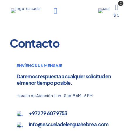
0
$ 0
Contacto
ENVÍENOS UN MENSAJE
Daremos respuesta a cualquier solicitud en
el menor tiempo posible.
Horario de Atención: Lun - Sab: 9 AM - 6 PM
+972 79 607 9753
info@escueladelenguahebrea.com