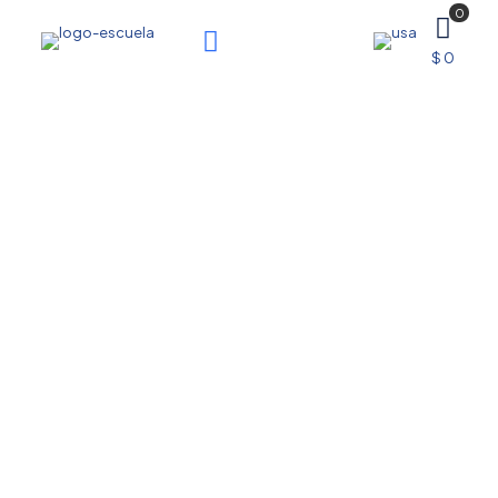
0
$ 0
Nueva
Forma
¿Cómo funciona?
Solicitar Información