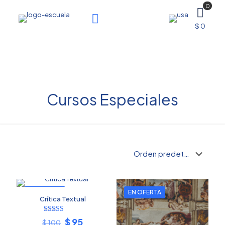
0
$ 0
Cursos Especiales
EN OFERTA
EN OFERTA
Crítica Textual
Valorado
El
El
$
95
$
100