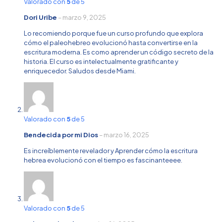
Valorado con
5
de 5
Dori Uribe
–
marzo 9, 2025
Lo recomiendo porque fue un curso profundo que explora
cómo el paleohebreo evolucionó hasta convertirse en la
escritura moderna. Es como aprender un código secreto de la
historia. El curso es intelectualmente gratificante y
enriquecedor. Saludos desde Miami.
Valorado con
5
de 5
Bendecida por mi Dios
–
marzo 16, 2025
Es increíblemente revelador y Aprender cómo la escritura
hebrea evolucionó con el tiempo es fascinanteeee.
Valorado con
5
de 5