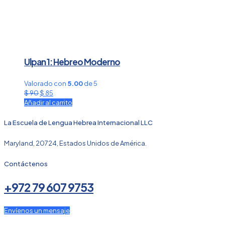
Ulpan 1: Hebreo Moderno
Valorado con
5.00
de 5
El
El
$
90
$
85
precio
precio
Añadir al carrito
original
actual
era:
es:
La Escuela de Lengua Hebrea Internacional LLC
$ 90.
$ 85.
Maryland, 20724, Estados Unidos de América.
Contáctenos
+972 79 607 9753
Envíenos un mensaje