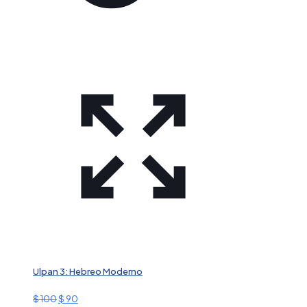
Ulpan 3: Hebreo Moderno
El
El
$
100
$
90