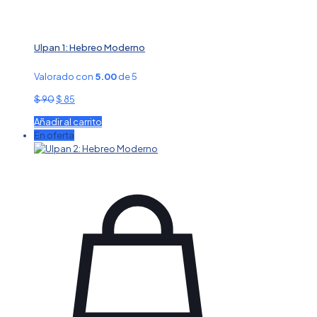
Ulpan 1: Hebreo Moderno
Valorado con
5.00
de 5
El
El
$
90
$
85
precio
precio
Añadir al carrito
original
actual
En oferta
era:
es:
$ 90.
$ 85.