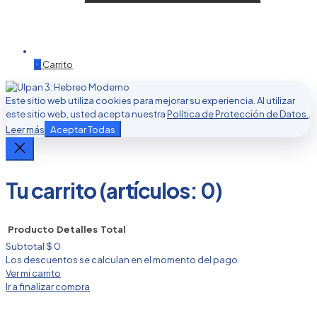
0
Carrito
Este sitio web utiliza cookies para mejorar su experiencia. Al utilizar
este sitio web, usted acepta nuestra
Política de Protección de Datos.
.
Aceptar Todas
Leer más
Tu carrito
(artículos: 0)
Producto
Detalles
Total
Subtotal
$ 0
Productos
Los descuentos se calculan en el momento del pago.
Ver mi carrito
del
Ir a finalizar compra