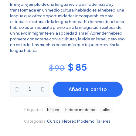
con
5.00
de
El mejor ejemplo de una lengua revivida, modernizada y
5 en base a
transformada en un medio cultural hablado es el hebreo, una
valoraciones
de clientes
lengua que ofrece oportunidades incomparables para
estudiar la historia de la lengua hebrea. El dominio del idioma
hebreo es un requisito previo para la integración exitosa de
un nuevo inmigrante en la sociedad israelí. Aprender hebreo
promete conectarte con la cultura y la vida en Israel, pero eso
no es todo, hay muchas cosas más que te puede revelar la
lengua hebrea.
El
El
$
85
$
90
precio
precio
original
actual
Ulpan
Añadir al carrito
1:
era:
es:
Hebreo
$ 90.
$ 85.
Moderno
cantidad
Etiquetas:
básico
hebreo moderno
taller
Categorías:
Cursos
,
Hebreo Moderno
,
Talleres