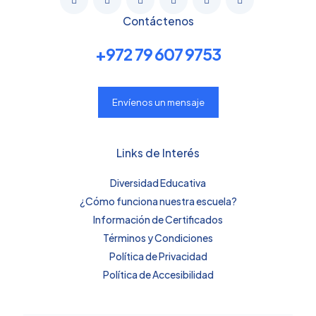
Contáctenos
+972 79 607 9753
Añade una valoración
Tu dirección de correo electrónico no será publicada.
Los
Envíenos un mensaje
campos obligatorios están marcados con
*
Tu puntuación
*
Links de Interés
Diversidad Educativa
¿Cómo funciona nuestra escuela?
Información de Certificados
Términos y Condiciones
Política de Privacidad
Política de Accesibilidad
Nombre
*