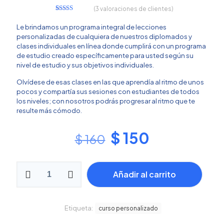
(
3
valoraciones de clientes)
3
Valorado
con
5.00
de
Le brindamos un programa integral de lecciones
5 en base a
personalizadas de cualquiera de nuestros diplomados y
valoraciones
de clientes
clases individuales en línea donde cumplirá con un programa
de estudio creado específicamente para usted según su
nivel de estudio y sus objetivos individuales.
Olvídese de esas clases en las que aprendía al ritmo de unos
pocos y compartía sus sesiones con estudiantes de todos
los niveles; con nosotros podrás progresar al ritmo que te
resulte más cómodo.
El
El
$
150
$
160
precio
precio
original
actual
Programa
Añadir al carrito
Académico
era:
es:
Privado
$ 160.
$ 150.
cantidad
Etiqueta:
curso personalizado